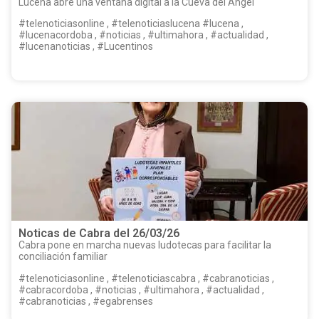
Lucena abre una ventana digital a la Cueva del Ángel
#telenoticiasonline , #telenoticiaslucena #lucena ,
#lucenacordoba , #noticias , #ultimahora , #actualidad ,
#lucenanoticias , #Lucentinos
Noticas de Cabra del 26/03/26
Cabra pone en marcha nuevas ludotecas para facilitar la
conciliación familiar
#telenoticiasonline , #telenoticiascabra , #cabranoticias ,
#cabracordoba , #noticias , #ultimahora , #actualidad ,
#cabranoticias , #egabrenses