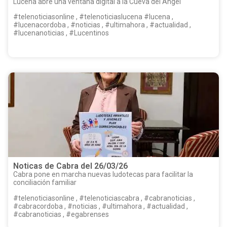
Lucena abre una ventana digital a la Cueva del Ángel
#telenoticiasonline , #telenoticiaslucena #lucena ,
#lucenacordoba , #noticias , #ultimahora , #actualidad ,
#lucenanoticias , #Lucentinos
Noticas de Cabra del 26/03/26
Cabra pone en marcha nuevas ludotecas para facilitar la
conciliación familiar
#telenoticiasonline , #telenoticiascabra , #cabranoticias ,
#cabracordoba , #noticias , #ultimahora , #actualidad ,
#cabranoticias , #egabrenses