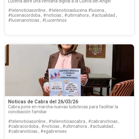
Lucena abre una ventana digital a la Cueva del Ángel
#telenoticiasonline , #telenoticiaslucena #lucena ,
#lucenacordoba , #noticias , #ultimahora , #actualidad ,
#lucenanoticias , #Lucentinos
Noticas de Cabra del 26/03/26
Cabra pone en marcha nuevas ludotecas para facilitar la
conciliación familiar
#telenoticiasonline , #telenoticiascabra , #cabranoticias ,
#cabracordoba , #noticias , #ultimahora , #actualidad ,
#cabranoticias , #egabrenses