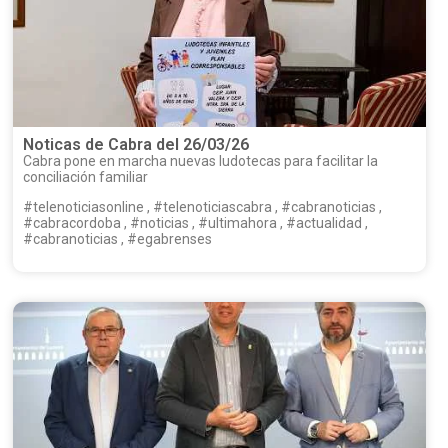
Noticas de Cabra del 26/03/26
Cabra pone en marcha nuevas ludotecas para facilitar la
conciliación familiar
#telenoticiasonline , #telenoticiascabra , #cabranoticias ,
#cabracordoba , #noticias , #ultimahora , #actualidad ,
#cabranoticias , #egabrenses